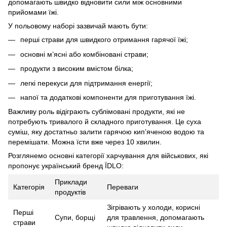
допомагають швидко відновити сили між основними
прийомами їжі.
У польовому наборі зазвичай мають бути:
перші страви для швидкого отримання гарячої їжі;
основні м’ясні або комбіновані страви;
продукти з високим вмістом білка;
легкі перекуси для підтримання енергії;
напої та додаткові компоненти для приготування їжі.
Важливу роль відіграють сублімовані продукти, які не
потребують тривалого й складного приготування. Це суха
суміш, яку достатньо залити гарячою кипʼяченою водою та
перемішати. Можна їсти вже через 10 хвилин.
Розглянемо основні категорії харчування для військових, які
пропонує український бренд ЇDLO:
Приклади
Категорія
Переваги
продуктів
Зігрівають у холоди, корисні
Перші
Супи, борщі
для травлення, допомагають
страви