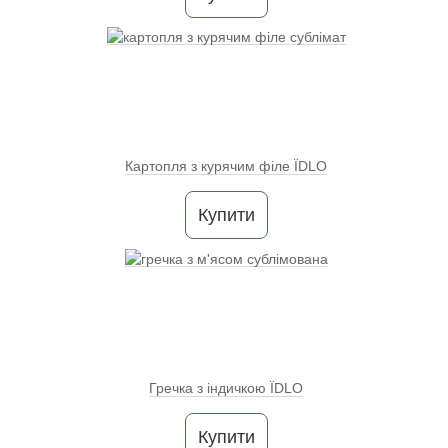
Картопля з курячим філе ЇDLO
Купити
Гречка з індичкою ЇDLO
Купити