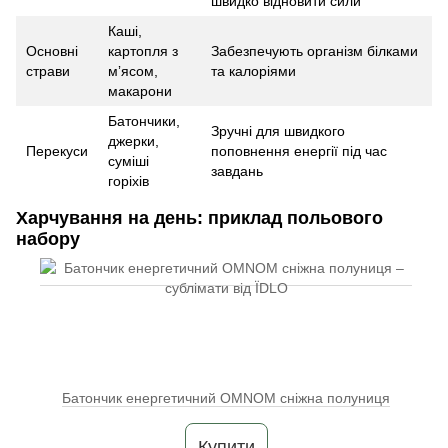
швидко відновити сили
Каші,
Основні
картопля з
Забезпечують організм білками
страви
мʼясом,
та калоріями
макарони
Батончики,
Зручні для швидкого
джерки,
Перекуси
поповнення енергії під час
суміші
завдань
горіхів
Харчування на день: приклад польового
набору
Батончик енергетичний OMNOM сніжна полуниця
Купити