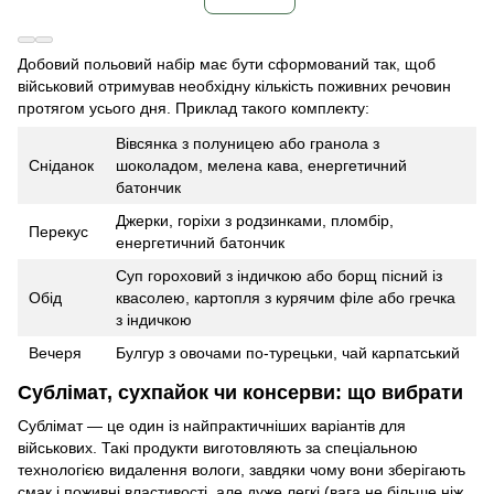
Добовий польовий набір має бути сформований так, щоб
військовий отримував необхідну кількість поживних речовин
протягом усього дня. Приклад такого комплекту:
Вівсянка з полуницею або гранола з
Сніданок
шоколадом, мелена кава, енергетичний
батончик
Джерки, горіхи з родзинками, пломбір,
Перекус
енергетичний батончик
Суп гороховий з індичкою або борщ пісний із
Обід
квасолею, картопля з курячим філе або гречка
з індичкою
Вечеря
Булгур з овочами по-турецьки, чай карпатський
Сублімат, сухпайок чи консерви: що вибрати
Сублімат — це один із найпрактичніших варіантів для
військових. Такі продукти виготовляють за спеціальною
технологією видалення вологи, завдяки чому вони зберігають
смак і поживні властивості, але дуже легкі (вага не більше ніж