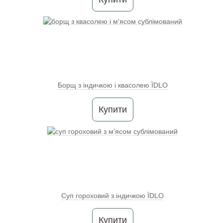
Борщ з індичкою і квасолею ЇDLO
Купити
Суп гороховий з індичкою ЇDLO
Купити