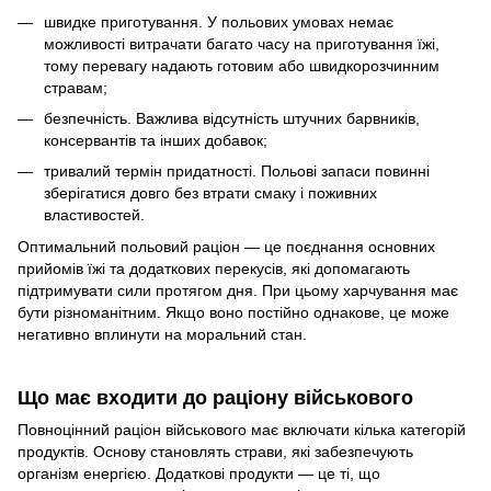
швидке приготування. У польових умовах немає
можливості витрачати багато часу на приготування їжі,
тому перевагу надають готовим або швидкорозчинним
стравам;
безпечність. Важлива відсутність штучних барвників,
консервантів та інших добавок;
тривалий термін придатності. Польові запаси повинні
зберігатися довго без втрати смаку і поживних
властивостей.
Оптимальний польовий раціон — це поєднання основних
прийомів їжі та додаткових перекусів, які допомагають
підтримувати сили протягом дня. При цьому харчування має
бути різноманітним. Якщо воно постійно однакове, це може
негативно вплинути на моральний стан.
Що має входити до раціону військового
Повноцінний раціон військового має включати кілька категорій
продуктів. Основу становлять страви, які забезпечують
організм енергією. Додаткові продукти — це ті, що