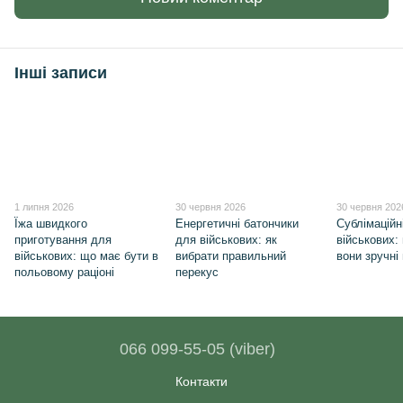
Інші записи
1 липня 2026
30 червня 2026
30 червня 202
Їжа швидкого
Енергетичні батончики
Сублімаційн
приготування для
для військових: як
військових:
військових: що має бути в
вибрати правильний
вони зручні 
польовому раціоні
перекус
066 099-55-05 (viber)
Контакти