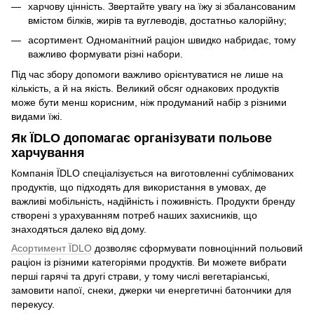
харчову цінність. Звертайте увагу на їжу зі збалансованим
вмістом білків, жирів та вуглеводів, достатньо калорійну;
асортимент. Одноманітний раціон швидко набридає, тому
важливо формувати різні набори.
Під час збору допомоги важливо орієнтуватися не лише на
кількість, а й на якість. Великий обсяг однакових продуктів
може бути менш корисним, ніж продуманий набір з різними
видами їжі.
Як ЇDLO допомагає організувати польове
харчування
Компанія ЇDLO спеціалізується на виготовленні сублімованих
продуктів, що підходять для використання в умовах, де
важливі мобільність, надійність і поживність. Продукти бренду
створені з урахуванням потреб наших захисників, що
знаходяться далеко від дому.
Асортимент ЇDLO
дозволяє сформувати повноцінний польовий
раціон із різними категоріями продуктів. Ви можете вибрати
перші гарячі та другі страви, у тому числі вегетаріанські,
замовити напої, снеки, джерки чи енергетичні батончики для
перекусу.