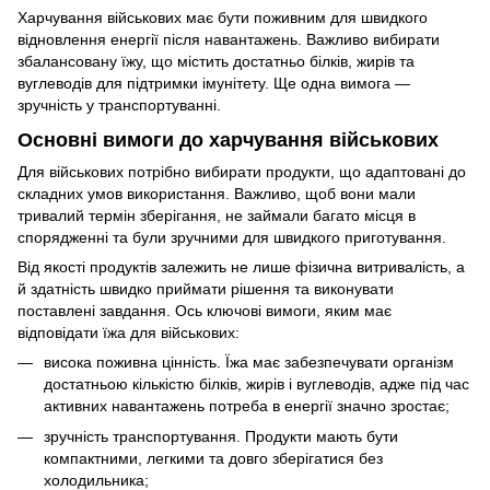
Харчування військових має бути поживним для швидкого
відновлення енергії після навантажень. Важливо вибирати
збалансовану їжу, що містить достатньо білків, жирів та
вуглеводів для підтримки імунітету. Ще одна вимога —
зручність у транспортуванні.
Основні вимоги до харчування військових
Для військових потрібно вибирати продукти, що адаптовані до
складних умов використання. Важливо, щоб вони мали
тривалий термін зберігання, не займали багато місця в
спорядженні та були зручними для швидкого приготування.
Від якості продуктів залежить не лише фізична витривалість, а
й здатність швидко приймати рішення та виконувати
поставлені завдання. Ось ключові вимоги, яким має
відповідати їжа для військових:
висока поживна цінність. Їжа має забезпечувати організм
достатньою кількістю білків, жирів і вуглеводів, адже під час
активних навантажень потреба в енергії значно зростає;
зручність транспортування. Продукти мають бути
компактними, легкими та довго зберігатися без
холодильника;