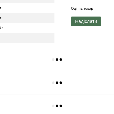
г
Оцініть товар
г
Надіслати
8 г