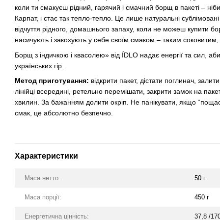
коли ти смакуєш рідний, гарячий і смачний борщ в пакеті – ні
Карпат, і стає так тепло-тепло. Це лише натуральні сублімован
відчуття рідного, домашнього запаху, коли не можеш купити бо
насичують і закохують у себе своїм смаком – таким соковитим,
Борщ з індичкою і квасолею» від ЇDLO надає енергії та сил, аб
українських гір.
Метод приготування:
відкрити пакет, дістати поглинач, залит
лінійці всередині, ретельно перемішати, закрити замок на паке
хвилин. За бажанням долити окріп. Не панікувати, якщо “поща
смак, це абсолютно безпечно.
Характеристики
Маса нетто:
50 г
Маса порції:
450 г
Енергетична цінність:
37,8 /17