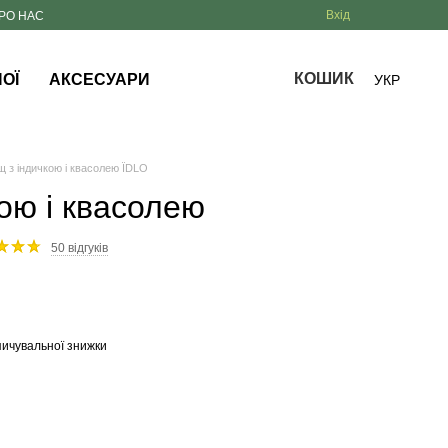
Вхід
РО НАС
КОШИК
ОЇ
АКСЕСУАРИ
УКР
 з індичкою і квасолею ЇDLO
ою і квасолею
50 відгуків
ичувальної знижки