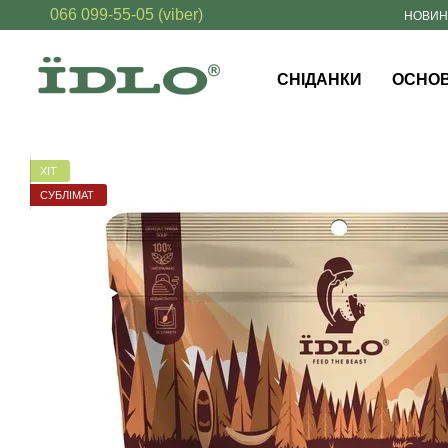
066 099-55-05 (viber)
Перейти до основного контенту
НОВИ
СНІДАНКИ
ОСНОВ
ХІТ
СУБЛІМАТ