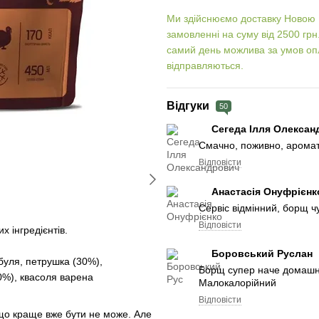
Ми здійснюємо доставку Новою 
замовленні на суму від 2500 грн.
самий день можлива за умов опл
відправляються.
Відгуки
50
Сегеда Ілля Олекса
Смачно, поживно, ароматн
Відповісти
Анастасія Онуфрієн
Сервіс відмінний, борщ ч
Відповісти
х інгредієнтів.
Боровський Руслан
ибуля, петрушка (30%),
Борщ супер наче домашн
20%), квасоля варена
Малокалорійний
Відповісти
що краще вже бути не може. Але