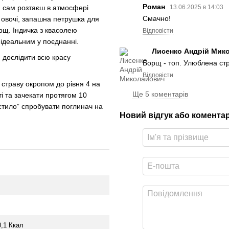
Роман
13.06.2025 в 14:03
би сам розтаєш в атмосфері
Смачно!
і овочі, запашна петрушка для
рщ. Індичка з квасолею
Відповісти
 ідеальним у поєднанні.
Лисенко Андрій Мик
и дослідити всю красу
Борщ - топ. Улюблена стр
Відповісти
и страву окропом до рівня 4 на
Ще 5 коментарів
ті та зачекати протягом 10
стило” спробувати поглинач на
Новий відгук або комента
0,1 Ккал