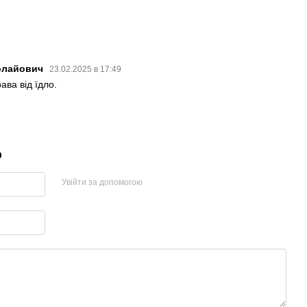
олайович
23.02.2025 в 17:49
ава від їдло.
р
Увійти за допомогою