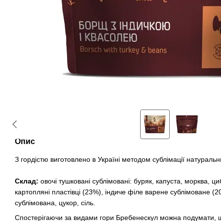
Опис
З гордістю виготовлено в Україні методом сублімації натуральни
Склад:
овочі тушковані сублімовані: буряк, капуста, морква, ц
картопляні пластівці (23%), індиче філе варене сублімоване (
сублімована, цукор, сіль.
Спостерігаючи за видами гори Бребенескул можна подумати, 