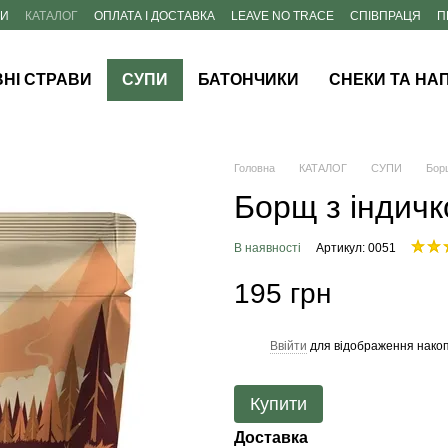
НИ
КАТАЛОГ
ОПЛАТА І ДОСТАВКА
LEAVE NO TRACE
СПІВПРАЦЯ
П
НІ СТРАВИ
СУПИ
БАТОНЧИКИ
СНЕКИ ТА НАП
Головна
КАТАЛОГ
СУПИ
Борщ
Борщ з індичк
В наявності
Артикул: 0051
195 грн
Ввійти
для відображення накоп
%
Купити
Доставка