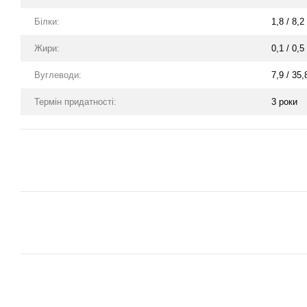
Білки:
1,8 / 8,2 
Жири:
0,1 / 0,5 
Вуглеводи:
7,9 / 35,
Термін придатності:
3 роки