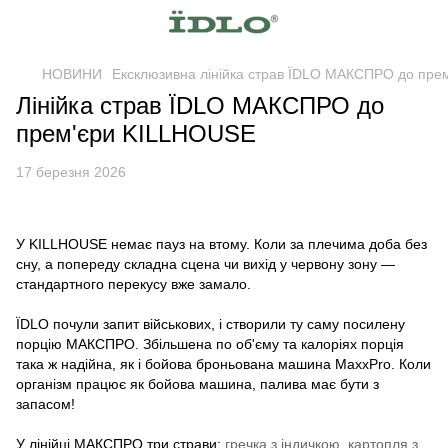
НОВИНИ
Ексклюзивна лінійка страв ЇDLO МАКСПРО до пре
Лінійка страв ЇDLO МАКСПРО до
прем'єри KILLHOUSE
17 березня 2026
У KILLHOUSE немає пауз на втому. Коли за плечима доба без
сну, а попереду складна сцена чи вихід у червону зону —
стандартного перекусу вже замало.
ЇDLO почули запит військових, і створили ту саму посилену
порцію МАКСПРО. Збільшена по об'єму та калоріях порція
така ж надійна, як і бойова броньована машина MaxxPro. Коли
організм працює як бойова машина, палива має бути з
запасом!
У лінійці МАКСПРО три страви:
гречка з індичкою
, ⁠
картопля з