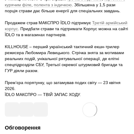
курячим філе
,
полента з індичкою
. Збільшена у 1,5 рази
порція страви дає більше енергії для спеціальних завдань.
Продажем страв МАКСПРО ЇDLO підтримує
Третій армійський
корпус
. Придбати страви та підтримати Корпус можна на сайті
ЇDLO та в магазинах партнерів.
KILLHOUSE – перший український тактичний екшн-трилер
режисера Любомира Левицького. Стрічка знята за мотивами
реальних подій, унікальної рятувальної операції, де елітні
спецпідрозділи СБУ, Третьої окремої штурмовий бригади та
ГУР діяли разом.
Прем’єра порятунку, що затамував подих світу — 23 квітня
2026.
ЇDLO МАКСПРО — ТВІЙ ЗАПАС ХОДУ.
Обговорення