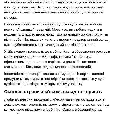
або на смаку, або на користі продуктів. Але це не обов'язково
має бути саме так! Якщо ви шукаєте здорову альтернативу
швидкій їжі, варто звернути увагу на страви з сублімованим
м’ясом.
Неважливо яка саме причина підштовхнула вас до вибору
поживної швидкої продукції. Можливо, ви любите ходити в
походи та шукаєте щось легке, що не лишатиме багато сміття
після себе. Чи, якщо ви хочете створити недоторканний запас,
адже сублімоване м’ясо має довгий термін зберігання.
У військовому контексті, де мобільність та збереження ресурсів
є критичними факторами, ліофілізована їжа часто є
ефективним і практичним варіантом для забезпечення
харчування військових під час маневрів та операцій.
Інновація ліофілізації полягає в тому, що свіжоприготовлені
продукти методом сучасної обробки перетворюються у сухі
суміші, котрі поміщають у герметичну упаковку.
Основні страви з м'ясом: склад та користь
Ліофілізовані сухі продукти з м'ясом зазвичай складається з
декількох компонентів, які можуть відрізнятися в залежності від
конкретного продукту і виробника. Однак, в базовий склад