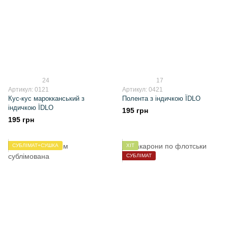
24
17
Артикул: 0121
Артикул: 0421
Кус-кус марокканський з
Полента з індичкою ЇDLO
індичкою ЇDLO
195 грн
195 грн
СУБЛІМАТ+СУШКА
ХІТ
СУБЛІМАТ