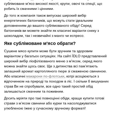
сублімоване м'ясо високої якості, крупи, овочі та спеції, що
робить їх смачними і цінними.
До того ж компанія також випускає широкий вибір
енергетичних батончиків, що можуть стати ідеальним
доповненням до вашого сублімованого обіду! Серед
батончиків ви можете знайти як класичні варіанти снеку з
шоколадом, так і незвичайні з манго чи еспресо.
Яке сублімоване м’ясо обрати?
Сушене мясо купити може бути зручним та здоровим
варіантом у багатьох ситуаціях. На сайті ЇDLO представлений
широкий вибір ліофілізованого меню з м'ясом, серед якого
можна знайти щось своє. Ще з дитинства всі пам’ятають
запашний аромат картопляного пюре зі смаженою свининою.
Або класичні
макарони по-флотськи
, котрі асоціюються з
відпочинком на природі та походом в ліс. І скільки б вишуканих
страв Ви не спробували, все одно такий простий обід
залишається смачним та поживним.
Досить мріяти про такі повноцінні обіди, краще купити готові
страви з м’ясом свинини або курки та насолоджуватися
улюбленою їжею у сучасному зручному форматі!