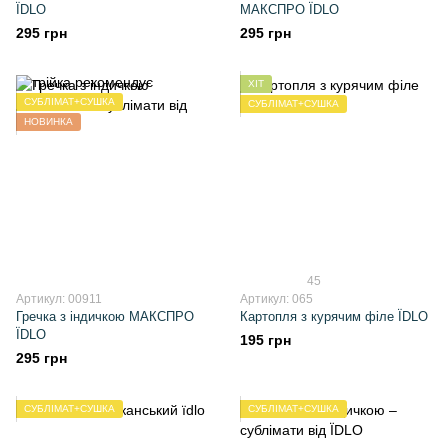
ЇDLO
МАКСПРО ЇDLO
295 грн
295 грн
ХІТ
СУБЛІМАТ+СУШКА
СУБЛІМАТ+СУШКА
НОВИНКА
45
Артикул: 00911
Артикул: 065
Гречка з індичкою МАКСПРО
Картопля з курячим філе ЇDLO
ЇDLO
195 грн
295 грн
СУБЛІМАТ+СУШКА
СУБЛІМАТ+СУШКА