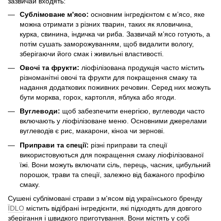
зазвичай входять:
Сублімоване м’ясо:
основним інгредієнтом є м’ясо, яке
можна отримати з різних тварин, таких як яловичина,
курка, свинина, індичка чи риба. Зазвичай м’ясо готують, а
потім сушать заморожуванням, щоб видалити вологу,
зберігаючи його смак і живильні властивості.
Овочі та фрукти:
ліофілізована продукція часто містить
різноманітні овочі та фрукти для покращення смаку та
надання додаткових поживних речовин. Серед них можуть
бути морква, горох, картопля, яблука або ягоди.
Вуглеводи:
щоб забезпечити енергією, вуглеводи часто
включають у ліофілізоване меню. Основними джерелами
вуглеводів є рис, макарони, кіноа чи зернові.
Приправи та спеції:
різні приправи та спеції
використовуються для покращення смаку ліофілізованої
їжі. Вони можуть включати сіль, перець, часник, цибульний
порошок, трави та спеції, залежно від бажаного профілю
смаку.
Сушені сублімовані страви з м'ясом від українського бренду
ЇDLO
містить відібрані інгредієнти, які підходять для довгого
зберігання і швидкого приготування. Вони містять у собі