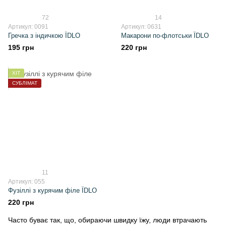
72
14
Артикул: 0091
Артикул: 0631
Гречка з індичкою ЇDLO
Макарони по-флотськи ЇDLO
195 грн
220 грн
ХІТ
СУБЛІМАТ
11
Артикул: 055
Фузіллі з курячим філе ЇDLO
220 грн
Часто буває так, що, обираючи швидку їжу, люди втрачають