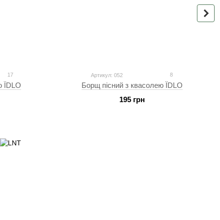
17
8
Артикул: 052
о ЇDLO
Борщ пісний з квасолею ЇDLO
195 грн