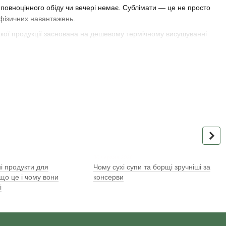
я повноцінного обіду чи вечері немає. Сублімати — це не просто
с фізичних навантажень.
такої продукції заснована на дешевому термічному висушуванні
рідини. Таким чином сублімована їжа виготовляється за
ляли всередину. Свіжість продукту зберігається до моменту
6
30 червня 2026
і продукти для
Чому сухі супи та борщі зручніші за
 що це і чому вони
консерви
і
их властивостей він втрачає. Під час сублімації продукти
плового сушіння. Як показують дослідження, продукти, які не