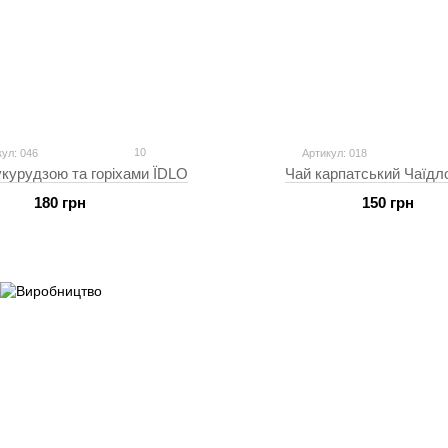
10
кул: 046
Артикул: 018
укурудзою та горіхами ЇDLO
Чай карпатський Чаїдл
180 грн
150 грн