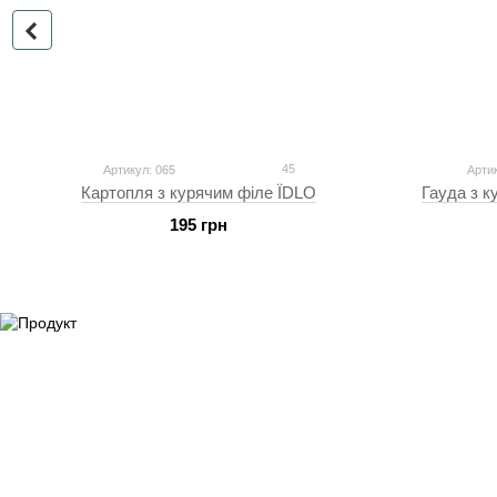
45
Артикул: 065
Арти
Картопля з курячим філе ЇDLO
Гауда з к
195 грн