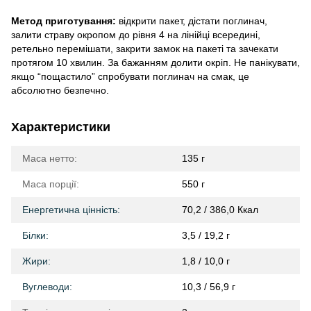
Метод приготування:
відкрити пакет, дістати поглинач,
залити страву окропом до рівня 4 на лінійці всередині,
ретельно перемішати, закрити замок на пакеті та зачекати
протягом 10 хвилин. За бажанням долити окріп. Не панікувати,
якщо “пощастило” спробувати поглинач на смак, це
абсолютно безпечно.
Характеристики
Маса нетто:
135 г
Маса порції:
550 г
Енергетична цінність:
70,2 / 386,0 Ккал
Білки:
3,5 / 19,2 г
Жири:
1,8 / 10,0 г
Вуглеводи:
10,3 / 56,9 г