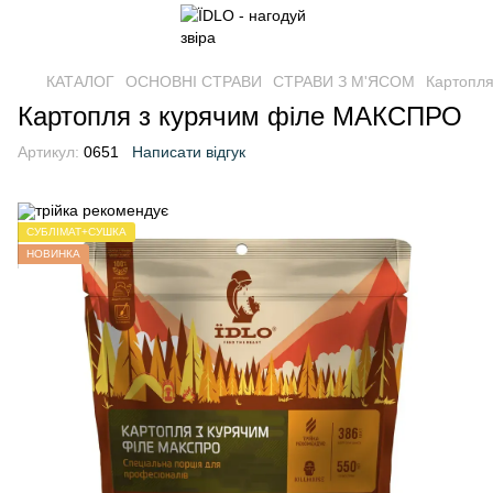
КАТАЛОГ
ОСНОВНІ СТРАВИ
СТРАВИ З М'ЯСОМ
Картопл
Картопля з курячим філе МАКСПРО
Артикул:
0651
Написати відгук
СУБЛІМАТ+СУШКА
НОВИНКА