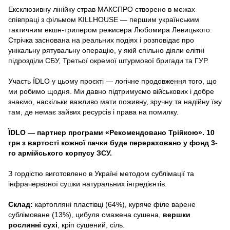
Ексклюзивну лінійку страв МАКСПРО створено в межах
співпраці з фільмом KILLHOUSE — першим українським
тактичним екшн-трилером режисера Любомира Левицького.
Стрічка заснована на реальних подіях і розповідає про
унікальну рятувальну операцію, у якій спільно діяли елітні
підрозділи СБУ, Третьої окремої штурмової бригади та ГУР.
Участь ЇDLO у цьому проєкті — логічне продовження того, що
ми робимо щодня. Ми давно підтримуємо військових і добре
знаємо, наскільки важливо мати поживну, зручну та надійну їжу
там, де немає зайвих ресурсів і права на помилку.
ЇDLO — партнер програми «Рекомендовано Трійкою». 10
грн з вартості кожної пачки буде перераховано у фонд 3-
го армійського корпусу ЗСУ.
З гордістю виготовлено в Україні методом сублімації та
інфрачервоної сушки натуральних інгредієнтів.
Склад:
картопляні пластівці (64%), куряче філе варене
сублімоване (13%), цибуля смажена сушена,
вершки
рослинні сухі
, кріп сушений, сіль.