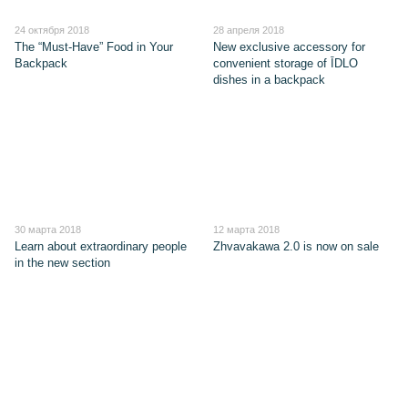
24 октября 2018
28 апреля 2018
The “Must-Have” Food in Your
New exclusive accessory for
Backpack
convenient storage of ĪDLO
dishes in a backpack
30 марта 2018
12 марта 2018
Learn about extraordinary people
Zhvavakawa 2.0 is now on sale
in the new section