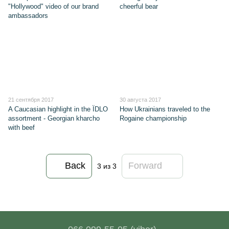
"Hollywood" video of our brand
cheerful bear
ambassadors
21 сентября 2017
30 августа 2017
A Caucasian highlight in the ЇDLO
How Ukrainians traveled to the
assortment - Georgian kharcho
Rogaine championship
with beef
Back
Forward
3
из 3