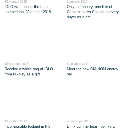
18 января 2018
2 января 2018
ІDLO will support the tourist
Only in January, one liter of
competition "Volunteer 2018"
Carpathian tea Chaidlo to every
buyer as a gift
13 декабря 2017
8 декабря 2017
Receive a whole bag of ĪDLO
Meet the new OM-NOM energy
from Nikolay as a gift
bar
13 ноября 2017
20 октября 2017
Incomparable Iceland in the
Drink gummy bear - be like a