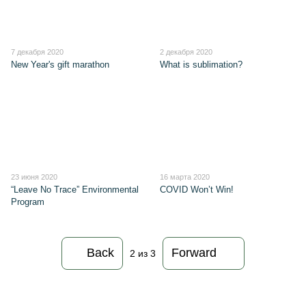
7 декабря 2020
2 декабря 2020
New Year's gift marathon
What is sublimation?
23 июня 2020
16 марта 2020
“Leave No Trace” Environmental
COVID Won’t Win!
Program
Back
Forward
2
из 3