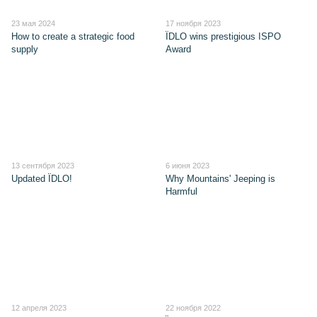
23 мая 2024
17 ноября 2023
How to create a strategic food
ЇDLO wins prestigious ISPO
supply
Award
13 сентября 2023
6 июня 2023
Updated ЇDLO!
Why Mountains' Jeeping is
Harmful
12 апреля 2023
22 ноября 2022