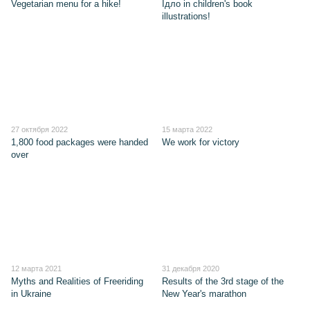
Vegetarian menu for a hike!
Їдло in children's book
illustrations!
27 октября 2022
15 марта 2022
1,800 food packages were handed
We work for victory
over
12 марта 2021
31 декабря 2020
Myths and Realities of Freeriding
Results of the 3rd stage of the
in Ukraine
New Year's marathon