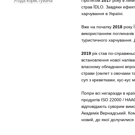
Угода користувача
Протягом
2017
року в ліні
страв ЇDLO. Завдяки ефек
харчування в Україні.
Вже на початку
2018
року Ї
використанням поглиначів 
туристичного харчування. Д
2019
рік став по-справжньо
встановлення нової напіва
власному обладнанні впров
страви (омлет з овочами та
суп з креветками, кус-кус
Попри всі негаразди в країн
продуктів ISO 22000 / НАА
відповідають суворим вимог
Академік Вернадський. Комп
новий, до якої долучилися