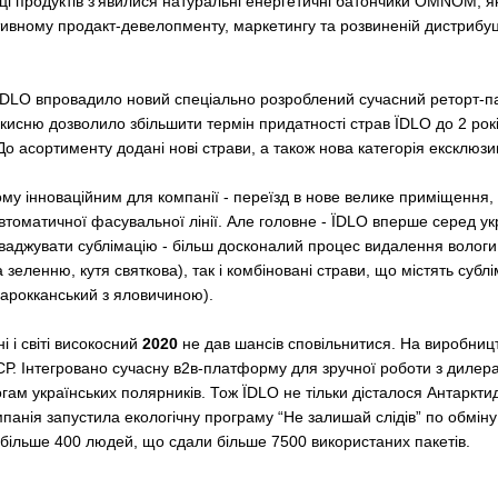
йці продуктів з'явилися натуральні енергетичні батончики OMNOM, я
тивному продакт-девелопменту, маркетингу та розвиненій дистрибу
DLO впровадило новий спеціально розроблений сучасний реторт-паке
кисню дозволило збільшити термін придатності страв ЇDLO до 2 рок
о асортименту додані нові страви, а також нова категорія ексклюзи
му інноваційним для компанії - переїзд в нове велике приміщення,
втоматичної фасувальної лінії. Але головне - ЇDLO вперше серед у
аджувати сублімацію - більш досконалий процес видалення вологи з
 зеленню, кутя святкова), так і комбіновані страви, що містять суб
 марокканський з яловичиною).
і і світі високосний
2020
не дав шансів сповільнитися. На виробниц
СР. Інтегровано сучасну в2в-платформу для зручної роботи з диле
ам українських полярників. Тож ЇDLO не тільки дісталося Антарктиди
анія запустила екологічну програму “Не залишай слідів” по обміну 1
 більше 400 людей, що сдали більше 7500 використаних пакетів.