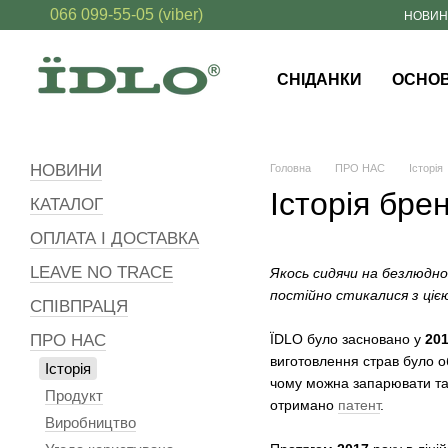
066 099-55-05 (viber)
Перейти до основного контенту
НОВИ
СНІДАНКИ
ОСНОВ
НОВИНИ
Головна
ПРО НАС
Історія
Історія бре
КАТАЛОГ
ОПЛАТА І ДОСТАВКА
LEAVE NO TRACE
Якось сидячи на безлюдно
постійно стикалися з цією
СПІВПРАЦЯ
ПРО НАС
ЇDLO було засновано у
20
виготовлення страв було о
Історія
чому можна запарювати та 
Продукт
отримано
патент
.
Виробництво