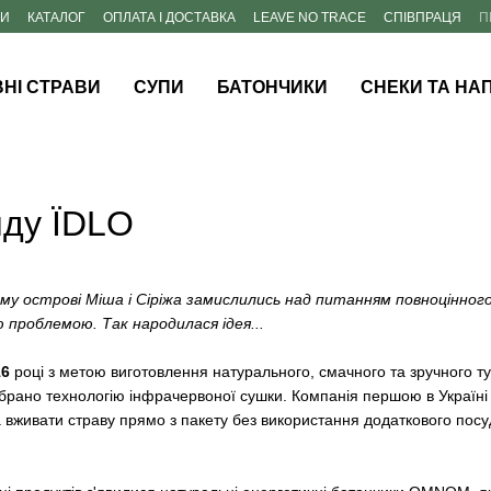
НИ
КАТАЛОГ
ОПЛАТА І ДОСТАВКА
LEAVE NO TRACE
СПІВПРАЦЯ
П
НІ СТРАВИ
СУПИ
БАТОНЧИКИ
СНЕКИ ТА НАП
нду ЇDLO
му острові Міша і Сіріжа замислились над питанням повноцінного 
 проблемою. Так народилася ідея...
16
році з метою виготовлення натурального, смачного та зручного ту
брано технологію інфрачервоної сушки. Компанія першою в Україні 
вживати страву прямо з пакету без використання додаткового пос