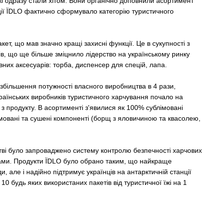
кі одразу стали хітом. Вони органічно доповнили асортимент
ції ЇDLO фактично сформувало категорію туристичного
т, що мав значно кращі захисні функції. Це в сукупності з
ів, що ще більше зміцнило лідерство на українському ринку
вних аксесуарів: торба, диспенсер для спецій, лапа.
 збільшення потужності власного виробництва в 4 рази,
країнських виробників туристичного харчування почало на
 продукту. В асортименті з'явилися як 100% сублімовані
лімовані та сушені компоненті (борщ з яловичиною та квасолею,
тві було запроваджено систему контролю безпечності харчових
рами. Продукти ЇDLO було обрано таким, що найкраще
, але і надійно підтримує українців на антарктичній станції
0 будь яких використаних пакетів від туристичної їжі на 1