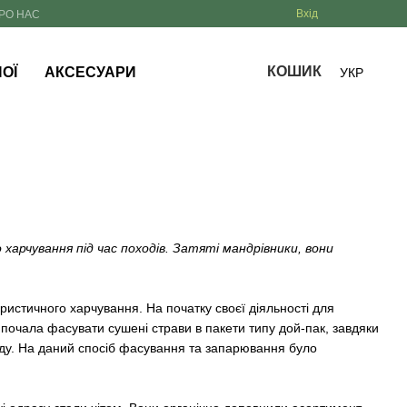
Вхід
РО НАС
КОШИК
ОЇ
АКСЕСУАРИ
УКР
харчування під час походів. Затяті мандрівники, вони
ристичного харчування. На початку своєї діяльності для
почала фасувати сушені страви в пакети типу дой-пак, завдяки
уду. На даний спосіб фасування та запарювання було