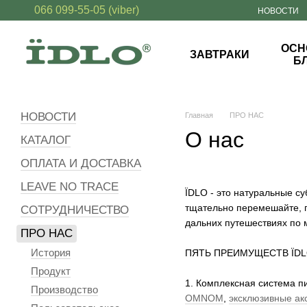
066 099-55-05 (viber)
Перейти к основному контенту
НОВОСТИ
ОСН
ЗАВТРАКИ
Б
НОВОСТИ
Главная
ПРО НАС
О нас
КАТАЛОГ
ОПЛАТА И ДОСТАВКА
LEAVE NO TRACE
ЇDLO
- это натуральные с
тщательно перемешайте, по
СОТРУДНИЧЕСТВО
дальних путешествиях по 
ПРО НАС
История
ПЯТЬ ПРЕИМУЩЕСТВ
ЇD
Продукт
1. Комплексная система п
Производство
ОМNOM
,
эксклюзивные ак