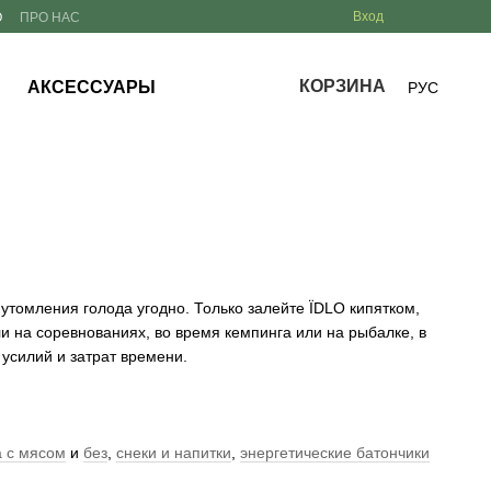
Вход
О
ПРО НАС
КОРЗИНА
АКСЕССУАРЫ
РУС
утомления голода угодно. Только залейте
ЇDLO
кипятком,
и на соревнованиях, во время кемпинга или на рыбалке, в
усилий и затрат времени.
 с мясом
и
без
,
снеки и напитки
,
энергетические батончики