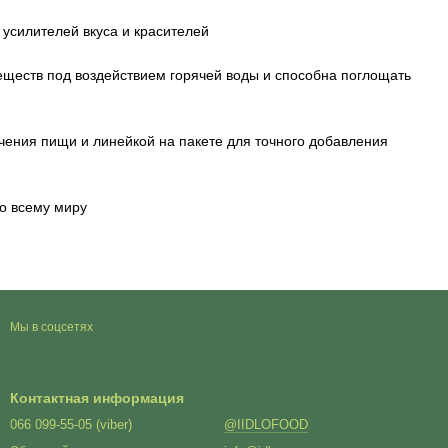
усилителей вкуса и красителей
еществ под воздействием горячей воды и способна поглощать
чения пищи и линейкой на пакете для точного добавления
по всему миру
Мы в соцсетях
Контактная информация
066 099-55-05 (viber)
@IIDLOFOOD