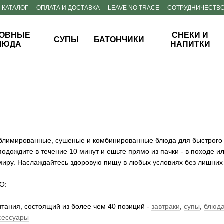
КАТАЛОГ
ОПЛАТА И ДОСТАВКА
LEAVE NO TRACE
СОТРУДНИЧЕСТВ
ОВНЫЕ
СНЕКИ И
СУПЫ
БАТОНЧИКИ
ЛЮДА
НАПИТКИ
ублимированные, сушеные и комбинированные блюда для быстрого 
дождите в течение 10 минут и ешьте прямо из пачки - в походе ил
миру. Наслаждайтесь здоровую пищу в любых условиях без лишних 
LO
:
итания, состоящий из более чем 40 позиций -
завтраки
,
супы
,
блюда
сессуары