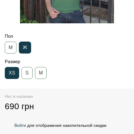
Пол
М
Ж
Размер
XS
S
M
Нет в наличии
690 грн
Войти
для отображения накопительной скидки
%