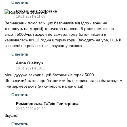
Ответить
Roksoliana Sydorska
19.01.2021 в 11:08
Величезний плюс всіх цих батончиків від Їдло - вони не
тверднуть на морозі) тестувала напевно 5 різних смаків на
висоті 5000+м, і жоден не замерз, тому батончиками я
харчувалась всі 12 годин штурму гори! Заходять на ура, і ще й
в кишені не розлазяться, зручна упаковка.
Ответить
Anna Oleksyn
16.01.2021 в 10:58
Мені дуууже заходив цей батончик в горах 5000+
Ще великий плюс, що батончики Їдло корисні за своїм складом
і не зармерзають (як снікерси, наприклад)
Ответить
Романовська Таїсія Григорівна
22.10.2020 в 21:30
Вкусно!
Ответить