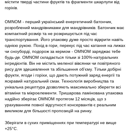
містити тверді частини фруктів та фрагменти шкарлупи від
горіхів.
OMNOM - перший український енергетичний батончик,
розроблений мандрівниками для мандрівників. Батончик має
компактний розмір та не розкришується під час
транспортування. Його упаковку дуже просто відкрити навіть
однією рукою. Похід в гори, перекус під час катання на лижах
чи сноуборді, подорож за кермом - OMNOM заряджає тебе
будь-де. OMNOM складається тільки зі 100%-натуральних
інгредієнтів. Він не містить меленої вівсянки чи повітряного
рису для здешевлення та збільшення об’єму. Тільки добірні
фрукти, ягоди і горіхи, що дають потужний заряд енергії та
яскравий натуральний смак. Технологія виробництва та
унікальна рецептура дозволяють максимально зберегти всі
вітаміни та мікроелементи. Тришарова ламінована упаковка
надійно зберігає OMNOM протягом 12 місяців, що з
урахуванням повної відсутності консервантів є реальним
викликом для більшості пропозицій на ринку.
Зберігати в сухих приміщеннях при температурі не вище
+25°С.