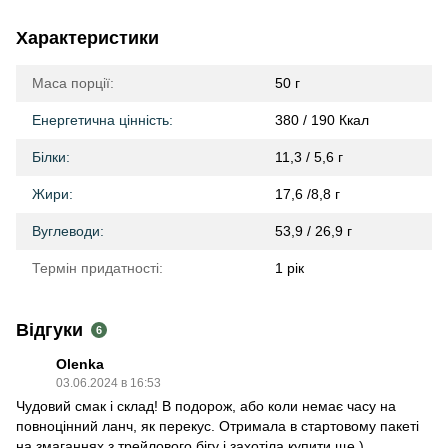
Характеристики
Маса порції:
50 г
Енергетична цінність:
380 / 190 Ккал
Білки:
11,3 / 5,6 г
Жири:
17,6 /8,8 г
Вуглеводи:
53,9 / 26,9 г
Термін придатності:
1 рік
Відгуки
6
Olenka
03.06.2024 в 16:53
Чудовий смак і склад! В подорож, або коли немає часу на
повноцінний ланч, як перекус. Отримала в стартовому пакеті
на змаганнях з трейлового бігу і захотіла купити ще.)