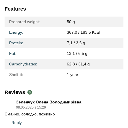
Features
Prepared weight:
50 g
Energy:
367,0 / 183,5 Kcal
Protein:
7,1 / 3,6 g
Fat:
13,1 / 6,5 g
Carbohydrates:
62,8 / 31,4 g
Shelf life:
1 year
Reviews
8
Зеленчук Олена Володимирівна
08.05.2025 в 15:29
Смачно, солодко, поживно
Reply