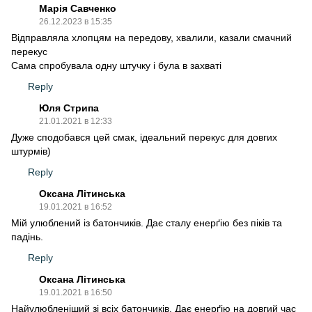
Марія Савченко
26.12.2023 в 15:35
Відправляла хлопцям на передову, хвалили, казали смачний
перекус
Сама спробувала одну штучку і була в захваті
Reply
Юля Стрипа
21.01.2021 в 12:33
Дуже сподобався цей смак, ідеальний перекус для довгих
штурмів)
Reply
Оксана Літинська
19.01.2021 в 16:52
Мій улюблений із батончиків. Дає сталу енерґію без піків та
падінь.
Reply
Оксана Літинська
19.01.2021 в 16:50
Найулюбленіший зі всіх батончиків. Дає енерґію на довгий час